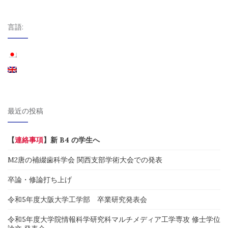
ビ
ゲ
言語:
ー
シ
ョ
ン
最近の投稿
【
連絡事項
】新 B4 の学生へ
M2唐の補綴歯科学会 関西支部学術大会での発表
卒論・修論打ち上げ
令和5年度大阪大学工学部 卒業研究発表会
令和5年度大学院情報科学研究科マルチメディア工学専攻 修士学位