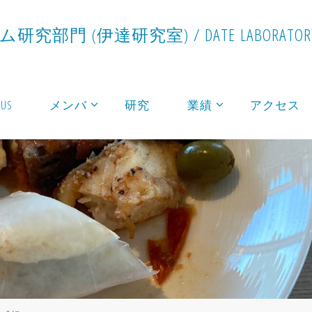
ム
研
究
部
門
(
伊
達
研
究
室
)
/
D
A
T
E
L
A
B
O
R
A
T
O
R
 US
メンバ
研究
業績
アクセス