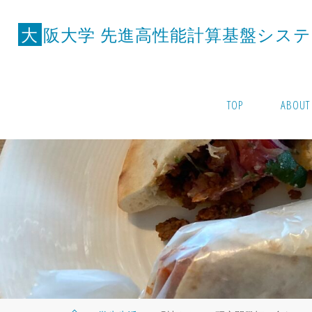
コ
ン
大
阪
大
学
先
進
高
性
能
計
算
基
盤
シ
ス
テ
テ
ン
ツ
TOP
ABOUT
へ
ス
キ
ッ
プ