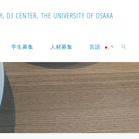
Y
,
D
3
C
E
N
T
E
R
,
T
H
E
U
N
I
V
E
R
S
I
T
Y
O
F
O
S
A
K
A
学生募集
人材募集
言語:
検索