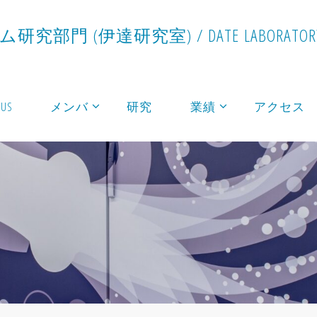
ム
研
究
部
門
(
伊
達
研
究
室
)
/
D
A
T
E
L
A
B
O
R
A
T
O
R
 US
メンバ
研究
業績
アクセス