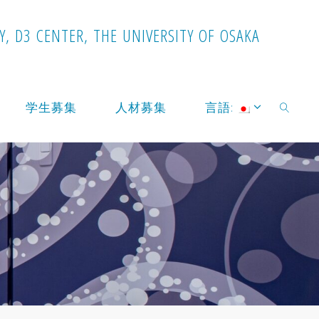
Y
,
D
3
C
E
N
T
E
R
,
T
H
E
U
N
I
V
E
R
S
I
T
Y
O
F
O
S
A
K
A
学生募集
人材募集
言語:
検索