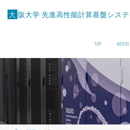
コ
ン
大
阪
大
学
先
進
高
性
能
計
算
基
盤
シ
ス
テ
テ
ン
ツ
TOP
ABOUT
へ
ス
キ
ッ
プ