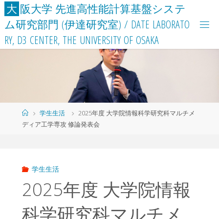
コ
大
阪
大
学
先
進
高
性
能
計
算
基
盤
シ
ス
テ
ン
ム
研
究
部
門
(
伊
達
研
究
室
)
/
D
A
T
E
L
A
B
O
R
A
T
O
テ
R
Y
,
D
3
C
E
N
T
E
R
,
T
H
E
U
N
I
V
E
R
S
I
T
Y
O
F
O
S
A
K
A
ン
ツ
へ
ス
キ
ッ
ホ
学生生活
2025年度 大学院情報科学研究科マルチメ
プ
ー
ディア工学専攻 修論発表会
ム
学生生活
2025年度 大学院情報
科学研究科マルチメ