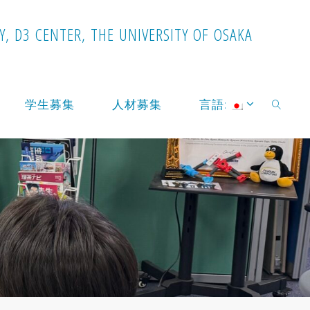
Y
,
D
3
C
E
N
T
E
R
,
T
H
E
U
N
I
V
E
R
S
I
T
Y
O
F
O
S
A
K
A
学生募集
人材募集
言語:
検索