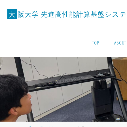
コ
ン
大
阪
大
学
先
進
高
性
能
計
算
基
盤
シ
ス
テ
テ
ン
ツ
TOP
ABOUT
へ
ス
キ
ッ
プ