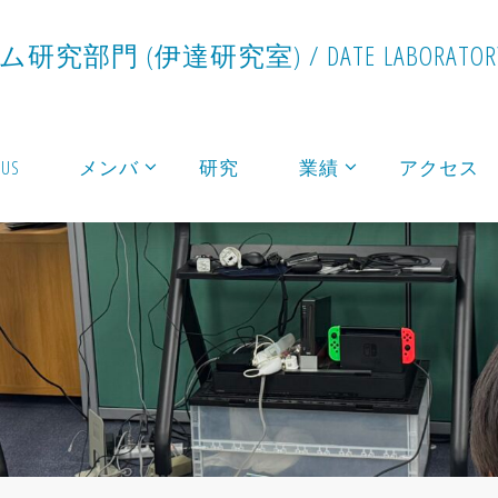
ム
研
究
部
門
(
伊
達
研
究
室
)
/
D
A
T
E
L
A
B
O
R
A
T
O
R
 US
メンバ
研究
業績
アクセス