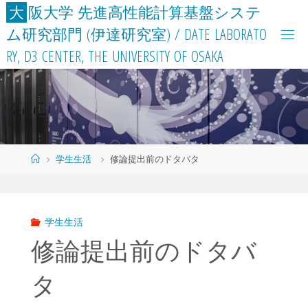
コ
大
阪
大
学
先
進
高
性
能
計
算
基
盤
シ
ス
テ
ン
ム
研
究
部
門
(
伊
達
研
究
室
)
/
D
A
T
E
L
A
B
O
R
A
T
O
テ
R
Y
,
D
3
C
E
N
T
E
R
,
T
H
E
U
N
I
V
E
R
S
I
T
Y
O
F
O
S
A
K
A
ン
ツ
へ
ス
キ
ッ
ホ
学生生活
修論提出前のドタバタ
プ
ー
ム
学生生活
修論提出前のドタバ
タ