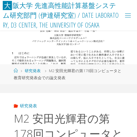
コ
大
阪
大
学
先
進
高
性
能
計
算
基
盤
シ
ス
テ
ン
ム
研
究
部
門
(
伊
達
研
究
室
)
/
D
A
T
E
L
A
B
O
R
A
T
O
テ
R
Y
,
D
3
C
E
N
T
E
R
,
T
H
E
U
N
I
V
E
R
S
I
T
Y
O
F
O
S
A
K
A
ン
ツ
へ
ス
キ
ッ
ホ
研究発表
M2 安田光輝君の第178回コンピュータと
プ
ー
教育研究発表会での論文発表
ム
研究発表
M2 安田光輝君の第
178回コンピュータと