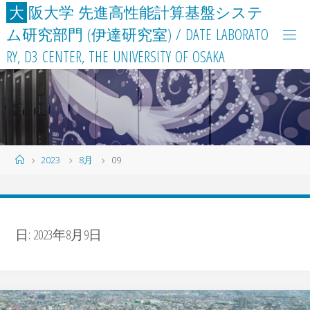
コ
大
阪
大
学
先
進
高
性
能
計
算
基
盤
シ
ス
テ
ン
ム
研
究
部
門
(
伊
達
研
究
室
)
/
D
A
T
E
L
A
B
O
R
A
T
O
テ
R
Y
,
D
3
C
E
N
T
E
R
,
T
H
E
U
N
I
V
E
R
S
I
T
Y
O
F
O
S
A
K
A
ン
ツ
へ
ス
キ
ッ
ホ
2023
8月
09
プ
ー
ム
日:
2023年8月9日