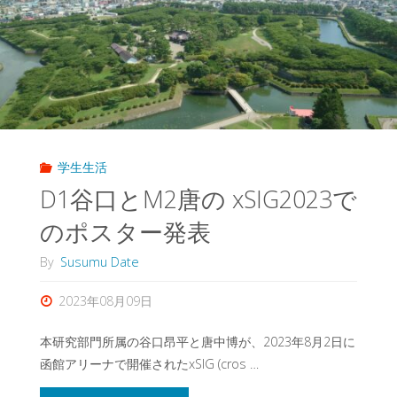
学生生活
D1谷口とM2唐の xSIG2023で
のポスター発表
By
Susumu Date
2023年08月09日
本研究部門所属の谷口昂平と唐中博が、2023年8月2日に
函館アリーナで開催されたxSIG (cros …