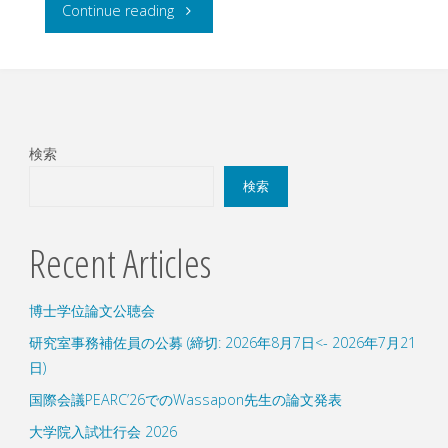
"D1
Continue reading
谷
口
と
検索
M2
検索
唐
Recent Articles
の
博士学位論文公聴会
xSIG2023
研究室事務補佐員の公募 (締切: 2026年8月7日<- 2026年7月21
で
日)
の
国際会議PEARC’26でのWassapon先生の論文発表
大学院入試壮行会 2026
ポ